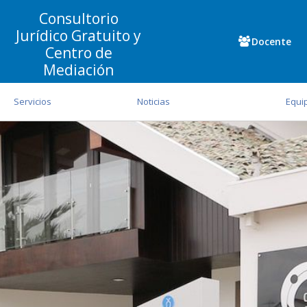
Consultorio
Jurídico Gratuito y
Docente
Centro de
Mediación
Servicios
Noticias
Equi